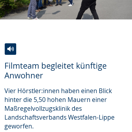
Zur
Aktiviere
Ein
Filmteam begleitet künftige
Leichten
Audio-
Video
Anwohner
Sprache
Unterstützung.
in
wechseln.
Deutscher
Vier Hörstler:innen haben einen Blick
Gebärdensprache
hinter die 5,50 hohen Mauern einer
wird
Maßregelvollzugsklinik des
angezeigt.
Landschaftsverbands Westfalen-Lippe
geworfen.