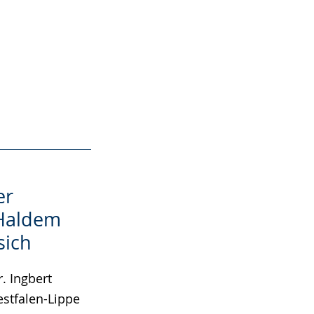
er
 Haldem
sich
. Ingbert
stfalen-Lippe