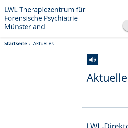
LWL-Therapiezentrum für
Forensische Psychiatrie
Münsterland
Transkript anzeigen
Startseite
Aktuelles
Abspielen
Pausieren
Zur
Aktiviere
Ein
Aktuelle
Leichten
Audio-
Video
Sprache
Unterstützung.
in
wechseln.
Deutscher
Gebärdensprach
wird
angezeigt.
LWL-Direkto