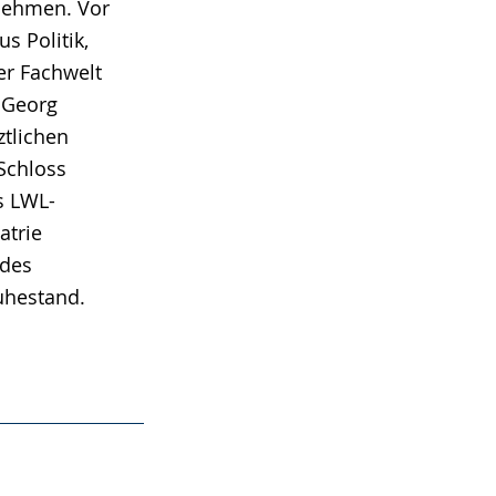
 nehmen. Vor
s Politik,
er Fachwelt
 Georg
tlichen
Schloss
s LWL-
atrie
 des
uhestand.