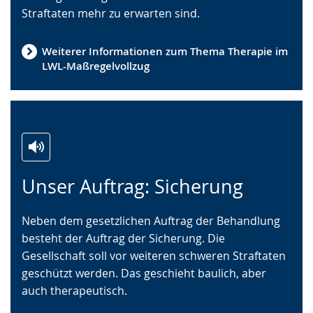
Straftaten mehr zu erwarten sind.
Weiterer Informationen zum Thema Therapie im
LWL-Maßregelvollzug
Zur
Aktiviere
Ein
Unser Auftrag: Sicherung
Leichten
Audio-
Video
Sprache
Unterstützung.
in
Neben dem gesetzlichen Auftrag der Behandlung
wechseln.
Deutscher
besteht der Auftrag der Sicherung. Die
Gebärdensprache
Gesellschaft soll vor weiteren schweren Straftaten
wird
geschützt werden. Das geschieht baulich, aber
angezeigt.
auch therapeutisch.