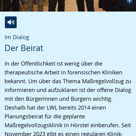
Zur
Aktiviere
Ein
Im Dialog
Leichten
Audio-
Video
Der Beirat
Sprache
Unterstützung.
in
wechseln.
Deutscher
In der Öffentlichkeit ist wenig über die
Gebärdensprache
therapeutische Arbeit in forensischen Kliniken
wird
bekannt. Um über das Thema Maßregelvollzug zu
angezeigt.
informieren und aufzuklären ist der offene Dialog
mit den Bürgerinnen und Bürgern wichtig.
Deshalb hat der LWL bereits 2014 einen
Planungsbeirat für die geplante
Maßregelvollzugsklinik in Hörstel einberufen. Seit
November 2023 gibt es einen regulären Klinik-