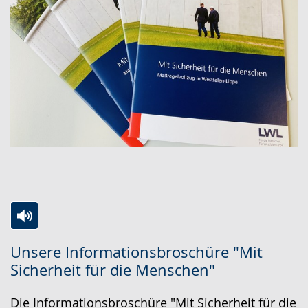
Zur
Aktiviere
Ein
Unsere Informationsbroschüre "Mit
Leichten
Audio-
Video
Sicherheit für die Menschen"
Sprache
Unterstützung.
in
wechseln.
Deutscher
Die Informationsbroschüre "Mit Sicherheit für die