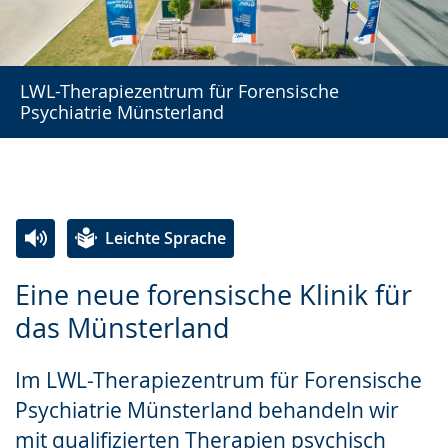
LWL-Therapiezentrum für Forensische
Psychiatrie Münsterland
Leichte Sprache
Zur
Aktiviere
Ein
Eine neue forensische Klinik für
Leichten
Audio-
Video
das Münsterland
Sprache
Unterstützung.
in
wechseln.
Deutscher
Im LWL-Therapiezentrum für Forensische
Gebärdensprache
Psychiatrie Münsterland behandeln wir
wird
mit qualifizierten Therapien psychisch
angezeigt.