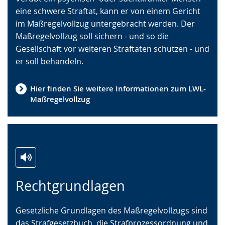
eine schwere Straftat, kann er von einem Gericht
Gebärdensprache
im Maßregelvollzug untergebracht werden. Der
wird
Maßregelvollzug soll sichern - und so die
angezeigt.
Gesellschaft vor weiteren Straftaten schützen - und
er soll behandeln.
Hier finden Sie weitere Informationen zum LWL-
Maßregelvollzug
Zur
Aktiviere
Ein
Rechtgrundlagen
Leichten
Audio-
Video
Sprache
Unterstützung.
in
Gesetzliche Grundlagen des Maßregelvollzugs sind
wechseln.
Deutscher
das Strafgesetzbuch, die Strafprozessordnung und
Gebärdensprache