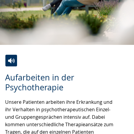
Zur
Aktiviere
Ein
Aufarbeiten in der
Leichten
Audio-
Video
Sprache
Unterstützung.
in
Psychotherapie
wechseln.
Deutscher
Gebärdensprache
Unsere Patienten arbeiten ihre Erkrankung und
wird
ihr Verhalten in psychotherapeutischen Einzel-
angezeigt.
und Gruppengesprächen intensiv auf. Dabei
kommen unterschiedliche Therapieansätze zum
Tragen, die auf den einzelnen Patienten