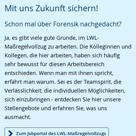
Leichten
Audio-
Video
Mit uns Zukunft sichern!
Sprache
Unterstützung.
in
wechseln.
Deutscher
Schon mal über Forensik nachgedacht?
Gebärdensprache
wird
Ja, es gibt viele gute Gründe, im LWL-
angezeigt.
Maßregelvollzug zu arbeiten. Die Kolleginnen und
Kollegen, die hier arbeiten, haben sich häufig
sehr bewusst für diesen Arbeitsbereich
entschieden. Wenn man mit ihnen spricht,
erfährt man warum. Sei es der Teamspirit, die
Verlässlichkeit, die individuellen Möglichkeiten,
sich einzubringen - entdecken Sie hier unsere
Stellengebote und erfahren Sie, was uns
ausmacht.
Zum Jobportal des LWL-Maßregelvollzugs