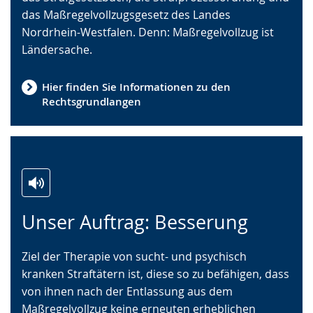
das Maßregelvollzugsgesetz des Landes
wird
Nordrhein-Westfalen. Denn: Maßregelvollzug ist
angezeigt.
Ländersache.
Hier finden Sie Informationen zu den
Rechtsgrundlangen
Zur
Aktiviere
Ein
Unser Auftrag: Besserung
Leichten
Audio-
Video
Sprache
Unterstützung.
in
Ziel der Therapie von sucht- und psychisch
wechseln.
Deutscher
kranken Straftätern ist, diese so zu befähigen, dass
Gebärdensprache
von ihnen nach der Entlassung aus dem
wird
Maßregelvollzug keine erneuten erheblichen
angezeigt.